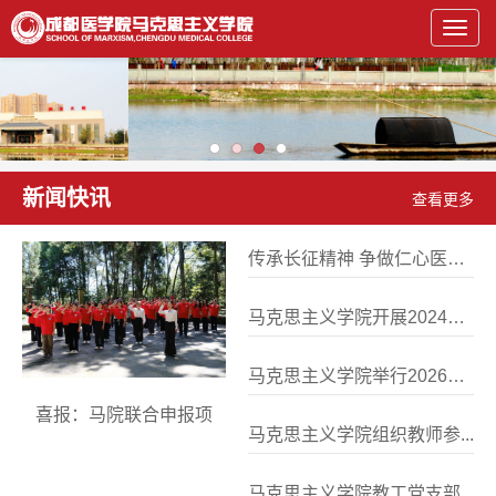
Toggl
navig
新闻快讯
查看更多
传承长征精神 争做仁心医
者...
马克思主义学院开展2024
级...
马克思主义学院举行2026
届...
喜报：马院联合申报项
马克思主义学院组织教师参...
目入...
马克思主义学院教工党支部...