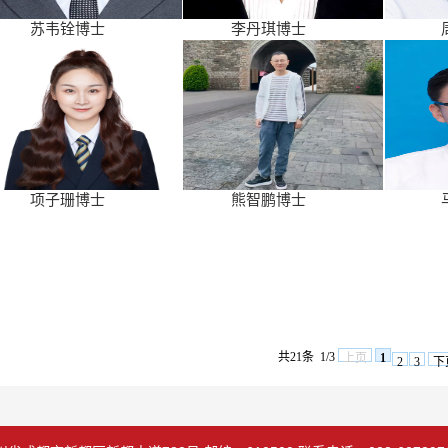
苏韦铨博士
李丹琪博士
项子珊博士
熊智鹏博士
共21条
1/3
上页
1
2
3
下