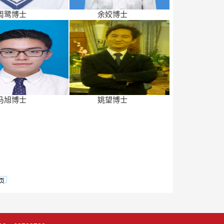
周鹭博士
余姣博士
马旭博士
姚望博士
页