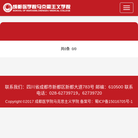
Toggl
navig
共0条
0/0
联系我们：四川省成都市新都区新都大道783号 邮编：610500 联系
电话：028-62739719，62739720
Copyright ©2017 成都医学院马克思主义学院 备案号：蜀ICP备15016705号-1