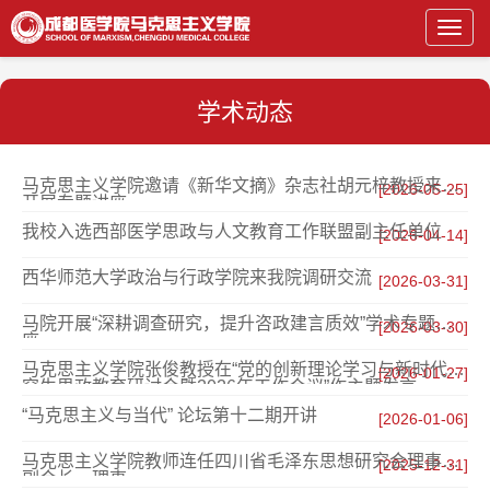
Toggl
navig
学术动态
马克思主义学院邀请《新华文摘》杂志社胡元梓教授来院
[2026-05-25]
开展专题讲座
我校入选西部医学思政与人文教育工作联盟副主任单位
[2026-04-14]
西华师范大学政治与行政学院来我院调研交流
[2026-03-31]
马院开展“深耕调查研究，提升咨政建言质效”学术专题讲
[2026-03-30]
座
马克思主义学院张俊教授在“党的创新理论学习与新时代研
[2026-01-27]
究生思政教育研讨会暨2026年工作会议”作主题发言
“马克思主义与当代” 论坛第十二期开讲
[2026-01-06]
马克思主义学院教师连任四川省毛泽东思想研究会理事会
[2025-12-31]
副会长、理事